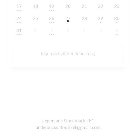
17
18
19
20
21
22
23
24
25
26
27
28
29
30
31
1
2
3
4
5
6
Ingen aktiviteter denne dag
Jægerspris Underducks FC
underducks.floorball@gmail.com